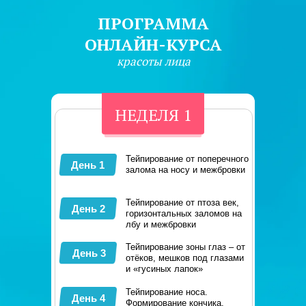
ПРОГРАММА
ОНЛАЙН-КУРСА
красоты лица
НЕДЕЛЯ 1
Тейпирование от поперечного
День 1
залома на носу и межбровки
Тейпирование от птоза век,
День 2
горизонтальных заломов на
лбу и межбровки
Тейпирование зоны глаз – от
День 3
отёков, мешков под глазами
и «гусиных лапок»
Тейпирование носа.
День 4
Формирование кончика,