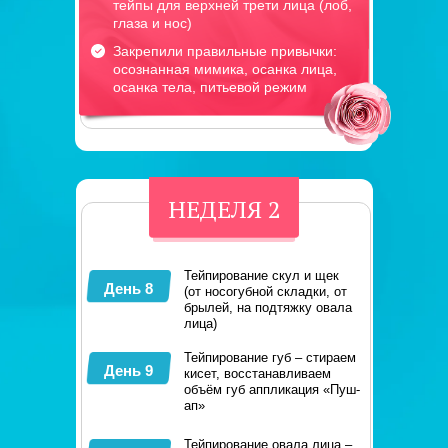
тейпы для верхней трети лица (лоб,
глаза и нос)
Закрепили правильные привычки:
осознанная мимика, осанка лица,
осанка тела, питьевой режим
НЕДЕЛЯ 2
Тейпирование скул и щек
День 8
(от носогубной складки, от
брылей, на подтяжку овала
лица)
Тейпирование губ – стираем
День 9
кисет, восстанавливаем
объём губ аппликация «Пуш-
ап»
Тейпирование овала лица –