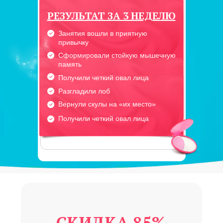
РЕЗУЛЬТАТ ЗА 3 НЕДЕЛЮ
Занятия вошли в приятную
привычку
Сформировали стойкую мышечную
память
Получили четкий овал лица
Разгладили лоб
Вернули скулы на «их место»
Получили четкий овал лица
СКИДКА 85%