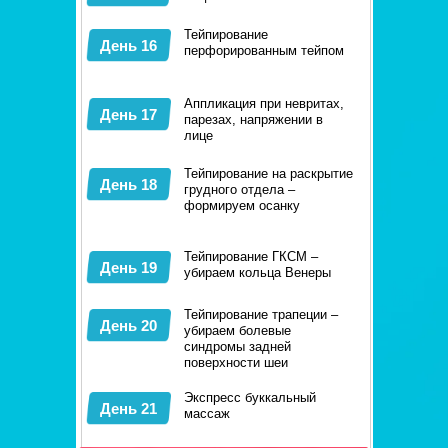
Тейпирование
День 16
перфорированным тейпом
Аппликация при невритах,
День 17
парезах, напряжении в
лице
Тейпирование на раскрытие
День 18
грудного отдела –
формируем осанку
Тейпирование ГКСМ –
День 19
убираем кольца Венеры
Тейпирование трапеции –
День 20
убираем болевые
синдромы задней
поверхности шеи
Экспресс буккальный
День 21
массаж