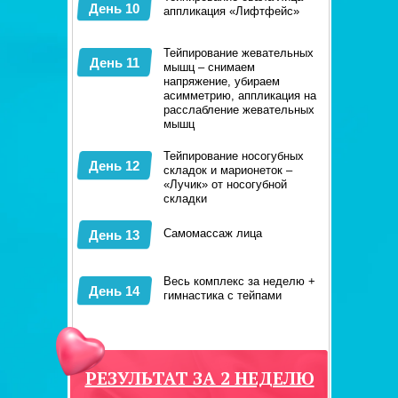
День 10
аппликация «Лифтфейс»
Тейпирование жевательных
День 11
мышц – снимаем
напряжение, убираем
асимметрию, аппликация на
расслабление жевательных
мышц
Тейпирование носогубных
День 12
складок и марионеток –
«Лучик» от носогубной
складки
Самомассаж лица
День 13
Весь комплекс за неделю +
День 14
гимнастика с тейпами
РЕЗУЛЬТАТ ЗА 2 НЕДЕЛЮ